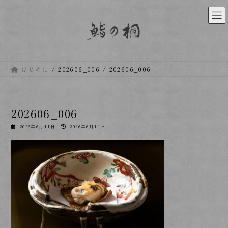
コ
ナ
ン
ビ
テ
ゲ
ン
ー
ツ
シ
へ
ョ
ス
ン
はじめに
202606_006
202606_006
キ
に
ッ
移
プ
動
202606_006
最
2026年6月11日
2026年6月11日
終
更
新
日
時
: