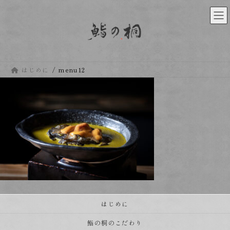
コ
ナ
ン
ビ
テ
ゲ
ン
ー
ツ
シ
へ
ョ
ス
ン
はじめに
menu12
キ
に
ッ
移
プ
動
はじめに
鮨の桐のこだわり