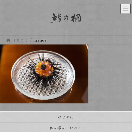
コ
ナ
ン
ビ
テ
ゲ
ン
ー
ツ
シ
へ
ョ
ス
ン
はじめに
menu9
キ
に
ッ
移
プ
動
はじめに
鮨の桐のこだわり