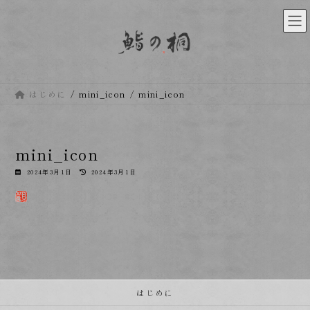
コ
ナ
ン
ビ
テ
ゲ
ン
ー
ツ
シ
へ
ョ
ス
ン
はじめに
mini_icon
mini_icon
キ
に
ッ
移
プ
動
mini_icon
最
2024年3月1日
2024年3月1日
終
更
新
日
時
:
はじめに